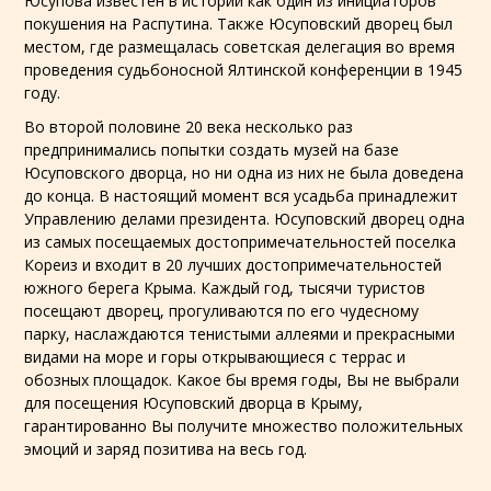
Юсупова известен в истории как один из инициаторов
покушения на Распутина. Также Юсуповский дворец был
местом, где размещалась советская делегация во время
проведения судьбоносной Ялтинской конференции в 1945
году.
Во второй половине 20 века несколько раз
предпринимались попытки создать музей на базе
Юсуповского дворца, но ни одна из них не была доведена
до конца. В настоящий момент вся усадьба принадлежит
Управлению делами президента. Юсуповский дворец одна
из самых посещаемых достопримечательностей
поселка
Кореиз
и входит в 20 лучших достопримечательностей
южного берега Крыма
. Каждый год, тысячи туристов
посещают дворец, прогуливаются по его чудесному
парку, наслаждаются тенистыми аллеями и прекрасными
видами на море и горы открывающиеся с террас и
обозных площадок. Какое бы время годы, Вы не выбрали
для посещения Юсуповский дворца в Крыму,
гарантированно Вы получите множество положительных
эмоций и заряд позитива на весь год.