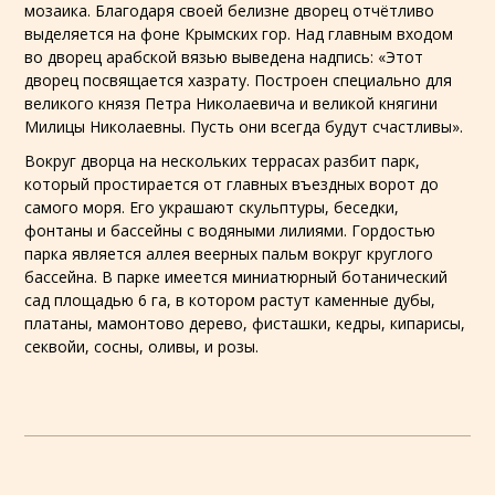
мозаика. Благодаря своей белизне дворец отчётливо
выделяется на фоне
Крымских гор
. Над главным входом
во дворец
арабской вязью
выведена надпись: «Этот
дворец посвящается
хазрату
. Построен специально для
великого князя
Петра Николаевича
и великой княгини
Милицы Николаевны
. Пусть они всегда будут счастливы».
Вокруг дворца на нескольких террасах разбит парк,
который простирается от главных въездных ворот до
самого моря. Его украшают скульптуры, беседки,
фонтаны и бассейны с
водяными лилиями
. Гордостью
парка является аллея веерных пальм вокруг круглого
бассейна. В парке имеется миниатюрный ботанический
сад площадью 6 га, в котором растут
каменные дубы
,
платаны
,
мамонтово дерево
,
фисташки
,
кедры
,
кипарисы
,
секвойи
,
сосны
,
оливы
, и
розы
.