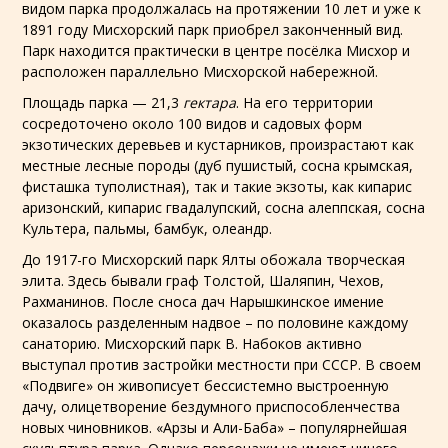
видом парка продолжалась на протяжении 10 лет и уже к
1891 году Мисхорский парк приобрел законченный вид.
Парк находится практически в центре посёлка Мисхор и
расположен параллельно Мисхорской набережной.
Площадь парка — 21,3
гектара
. На его территории
сосредоточено около 100 видов и садовых форм
экзотических
деревьев
и кустарников, произрастают как
местные лесные породы (
дуб пушистый
,
сосна крымская
,
фисташка туполистная
), так и такие
экзоты
, как
кипарис
аризонский
,
кипарис гвадалупский
,
сосна алеппская
,
сосна
Культера
, пальмы,
бамбук
,
олеандр
.
До 1917-го Мисхорский парк Ялты обожала творческая
элита. Здесь бывали граф Толстой, Шаляпин, Чехов,
Рахманинов. После сноса дач Нарышкинское имение
оказалось разделенным надвое – по половине каждому
санаторию. Мисхорский парк В. Набоков активно
выступал против застройки местности при СССР. В своем
«Подвиге» он живописует бессистемно выстроенную
дачу, олицетворение бездумного приспособленчества
новых чиновников. «Арзы и Али-Баба» – популярнейшая