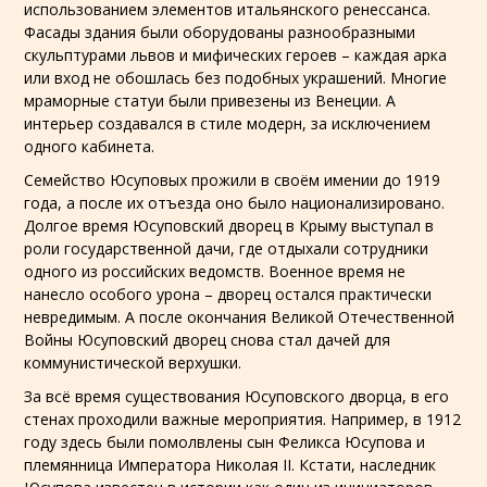
использованием элементов итальянского ренессанса.
Фасады здания были оборудованы разнообразными
скульптурами львов и мифических героев – каждая арка
или вход не обошлась без подобных украшений. Многие
мраморные статуи были привезены из Венеции. А
интерьер создавался в стиле модерн, за исключением
одного кабинета.
Семейство Юсуповых прожили в своём имении до 1919
года, а после их отъезда оно было национализировано.
Долгое время Юсуповский дворец в Крыму выступал в
роли государственной дачи, где отдыхали сотрудники
одного из российских ведомств. Военное время не
нанесло особого урона – дворец остался практически
невредимым. А после окончания Великой Отечественной
Войны Юсуповский дворец снова стал дачей для
коммунистической верхушки.
За всё время существования Юсуповского дворца, в его
стенах проходили важные мероприятия. Например, в 1912
году здесь были помолвлены сын Феликса Юсупова и
племянница Императора Николая II. Кстати, наследник