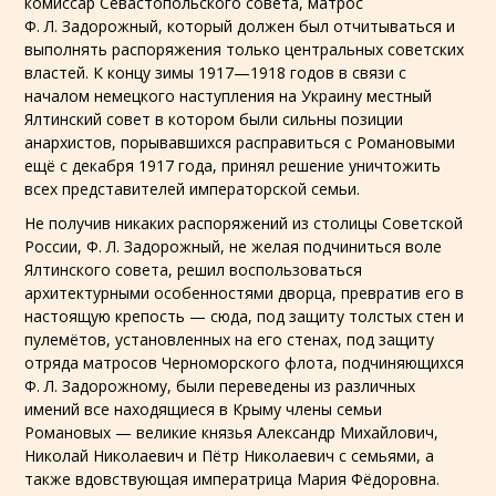
комиссар Севастопольского совета, матрос
Ф. Л. Задорожный
, который должен был отчитываться и
выполнять распоряжения только
центральных советских
властей
. К концу зимы 1917—1918 годов в связи с
началом
немецкого наступления на Украину
местный
Ялтинский совет в котором были сильны позиции
анархистов, порывавшихся расправиться с Романовыми
ещё с декабря 1917 года, принял решение уничтожить
всех представителей императорской семьи.
Не получив никаких распоряжений из столицы Советской
России, Ф. Л. Задорожный, не желая подчиниться воле
Ялтинского совета, решил воспользоваться
архитектурными особенностями дворца, превратив его в
настоящую крепость — сюда, под защиту толстых стен и
пулемётов, установленных на его стенах, под защиту
отряда матросов
Черноморского флота
, подчиняющихся
Ф. Л. Задорожному, были переведены из различных
имений все находящиеся в Крыму члены семьи
Романовых — великие князья
Александр Михайлович
,
Николай Николаевич
и
Пётр Николаевич
с семьями, а
также вдовствующая императрица
Мария Фёдоровна
.