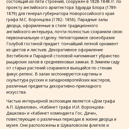
состоящий из пяти строений, сооружен в 1828-1848 гг. по
проекту английского архитектора Эдуарда Блора (1789-
1879) для генерал-губернатора Новороссийского края
графа М.С. Воронцова (1782- 1856). Парадные залы
дворца, оформленные в стиле традиционного
английского интерьера, почти полностью сохранили свою
первоначальную отделку. Неповторимое своеобразие
Голубой гостиной придает тончайший лепной орнамент
из цветов и листьев. Декоративное оформление
Вестибюля и Парадной столовой напоминает убранство
рыцарских залов в средневековых замках. В Зимнем саду
от старых растений сохранился вьющийся по стенам
фикус-репенс. В залах экспонируются картины и
скульптура русских и западноевропейских мастеров,
различные предметы декоративно-прикладного
искусства.
Частью интерьерной экспозиции является «Дом графа
А.П. Шувалова», «Кабинет графа И.И. Воронцова-
Дашкова» и «Кабинет коменданта Гос. Дачи»,
повествующие о различных периодах в жизни дворца и
музея. Они расположены в Шуваловском флигеле и