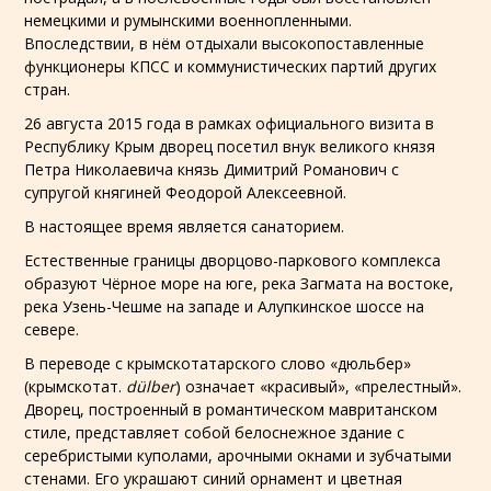
немецкими
и
румынскими
военнопленными.
Впоследствии, в нём отдыхали высокопоставленные
функционеры
КПСС
и коммунистических партий других
стран.
26 августа 2015 года в рамках официального визита в
Республику Крым
дворец посетил внук
великого князя
Петра Николаевича
князь Димитрий Романович
с
супругой
княгиней Феодорой Алексеевной
.
В настоящее время является санаторием.
Естественные границы дворцово-паркового комплекса
образуют
Чёрное море
на юге, река
Загмата
на востоке,
река Узень-Чешме на западе и Алупкинское шоссе на
севере.
В переводе с
крымскотатарского
слово «дюльбер»
(
крымскотат.
dülber
) означает «красивый», «прелестный».
Дворец, построенный в романтическом
мавританском
стиле
, представляет собой белоснежное здание с
серебристыми куполами, арочными окнами и зубчатыми
стенами. Его украшают синий орнамент и цветная