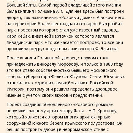
Большой Ялты. Самой первой владелицей этого имения
была княгиня Голицына А. С. Для неё здесь был построен
дворец, так называемый, «Розовый домик». А вокруг него
на территории более шестнадцати гектаров был разбит
парк, проектом которого стал уже известный садовод
Карл Кебах, визитной карточкой которого является
Ливадийский парк
. Что же касается построек, то все они
проходили под руководством архитектора Ф. Эльсона.
После княгини Голицыной, дворец с парком стали
принадлежать виноделу Морозову, и только в 1880 году
это всё стало собственностью бывшего московского
генерал-губернатора Феликса Юсупова. Семья Юсуповых
относилась к одним из самых богатых в Российской
Империи, поэтому они решили переделать дворцовое
имение с учётом своих вкусов и предпочтений.
Проект создания обновлённого «Розового домика»
поручили главному архитектору Ялты – Н.П. Краснову,
который является автором многих архитектурных
сооружений южного берега Крымского полуострова. Он
решил построить дворец в неороманском стиле с