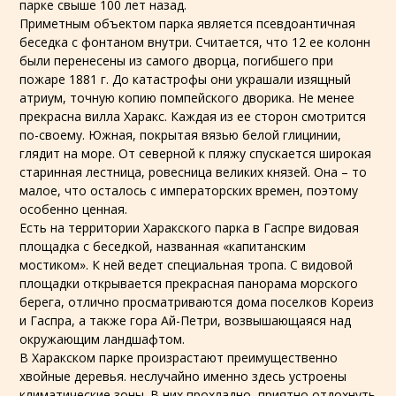
парке свыше 100 лет назад.
Приметным объектом парка является псевдоантичная
беседка с фонтаном внутри. Считается, что 12 ее колонн
были перенесены из самого дворца, погибшего при
пожаре 1881 г. До катастрофы они украшали изящный
атриум, точную копию помпейского дворика. Не менее
прекрасна вилла Харакс. Каждая из ее сторон смотрится
по-своему. Южная, покрытая вязью белой глицинии,
глядит на море. От северной к пляжу спускается широкая
старинная лестница, ровесница великих князей. Она – то
малое, что осталось с императорских времен, поэтому
особенно ценная.
Есть на территории Харакского парка в Гаспре видовая
площадка с беседкой, названная «капитанским
мостиком». К ней ведет специальная тропа. С видовой
площадки открывается прекрасная панорама морского
берега, отлично просматриваются дома поселков Кореиз
и Гаспра, а также гора Ай-Петри, возвышающаяся над
окружающим ландшафтом.
В Харакском парке произрастают преимущественно
хвойные деревья. неслучайно именно здесь устроены
климатические зоны. В них прохладно, приятно отдохнуть