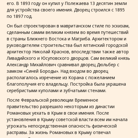
его. В 1893 году он купил у Полежаева 13 десятин земли
для устройства своего имения. Дворец строился с 1895
по 1897 год.
Он был спроектирован в
мавританском стиле
по эскизам,
сделанным самим великим князем во время путешествий
в страны
Ближнего Востока
и
Магриба
. Архитектором и
руководителем строительства был ялтинский городской
архитектор
Николай Краснов
, впоследствии также автор
Ливадийского
и
Юсуповского
дворцов. Сам великий князь
Александр Михайлович сравнивал дворец Дюльбер с
замком «Синей Бороды». Над входом во дворец
располагалось изречение из
Корана
с пожеланием
благополучия его владельцу. Постройка была украшена
серебристыми куполами и зубчатыми стенами.
После Февральской революции Временное
правительство разрешило некоторым из
династии
Романовых
уехать в Крым в свои имения. После
установления в Крыму
советской власти
всем им начала
угрожать непосредственная опасность физической
расправы
. За жизнь Романовых в Крыму отвечал