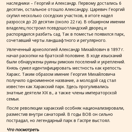
наследники – Георгий и Александр. Первому достались 6
десятин, остальное отошло Александру. Царевич Георгий
скупил несколько соседских участков, в итоге надел
разросся до 20 десятин (около 22 га). В обширном имении
владелец построил псевдошотландский дворец и
распорядился разбить сад. Так в поместье появился парк,
сочетавший черты ландшафтного и регулярного.
Увлеченный археологией Александр Михайлович в 1897 г.
начал раскопки на братской половине. В ходе изысканий
были обнаружены руины римских поселений и укреплений.
Князь сумел идентифицировать местность как крепость
Харакс. Таким образом имение Георгия Михайловича
получило одноименное название, а молодой сад стал
известен как Харакский парк. Здесь прогуливались
знатные деятели XIX в., а также члены императорской
семьи.
После революции харакский особняк национализировали,
разместив внутри санаторий. В годы ВОВ он сильно
пострадал, но легендарный парк в Гаспре выстоял.
Что посмотреть