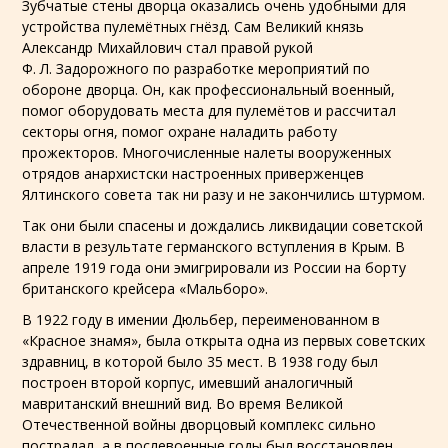
Зубчатые стены дворца оказались очень удобными для
устройства пулемётных гнёзд. Сам Великий князь
Александр Михайлович стал правой рукой
Ф. Л. Задорожного по разработке мероприятий по
обороне дворца. Он, как профессиональный военный,
помог оборудовать места для пулемётов и рассчитал
секторы огня, помог охране наладить работу
прожекторов. Многочисленные налеты вооруженных
отрядов анархистски настроенных приверженцев
Ялтинского совета так ни разу и не закончились штурмом.
Так они были спасены и дождались ликвидации советской
власти в результате германского вступления в Крым. В
апреле 1919 года они эмигрировали из
России
на борту
британского
крейсера «
Мальборо
».
В 1922 году в имении Дюльбер, переименованном в
«Красное знамя», была открыта одна из первых
советских
здравниц, в которой было 35 мест. В 1938 году был
построен второй корпус, имевший аналогичный
мавританский внешний вид. Во время
Великой
Отечественной войны
дворцовый комплекс сильно
пострадал, а в послевоенные годы был восстановлен