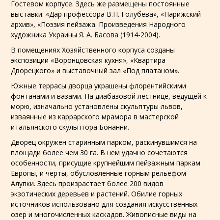
Гостевом корпусе. Здесь же размещены постоянные
выставки: «Дар профессора В.Н. Голубева», «Парижский
архив», «Поэзия пейзажа. Произведения Народного
художника Украины Я. А. Басова (1914-2004).
В помещениях Хозяйственного корпуса созданы
экспозиции «Воронцовская кухня», «Квартира
Дворецкого» и выставочный зал «Под платаном».
Южные террасы дворца украшены флорентийскими
фонтанами и вазами. На диабазовой лестнице, ведущей к
морю, изначально установлены скульптуры львов,
изваянные из каррарского мрамора в мастерской
итальянского скульптора Бонанни.
Дворец окружен старинным парком, раскинувшимся на
площади более чем 30 га. В нем удачно сочетаются
особенности, присущие крупнейшим пейзажным паркам
Европы, и черты, обусловленные горным рельефом
Алупки. Здесь произрастает более 200 видов
экзотических деревьев и растений. Обилие горных
источников использовано для создания искусственных
озер и многочисленных каскадов. Живописные виды на