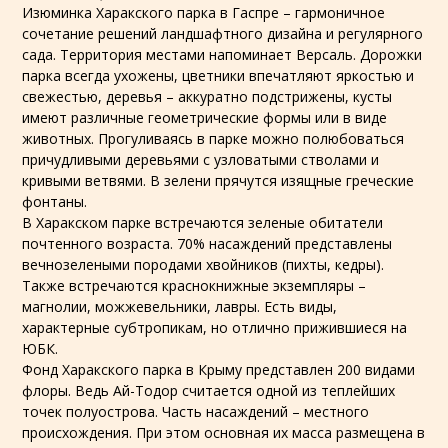
Изюминка Харакского парка в Гаспре – гармоничное
сочетание решений ландшафтного дизайна и регулярного
сада. Территория местами напоминает Версаль. Дорожки
парка всегда ухожены, цветники впечатляют яркостью и
свежестью, деревья – аккуратно подстрижены, кусты
имеют различные геометрические формы или в виде
животных. Прогуливаясь в парке можно полюбоваться
причудливыми деревьями с узловатыми стволами и
кривыми ветвями. В зелени прячутся изящные греческие
фонтаны.
В Харакском парке встречаются зеленые обитатели
почтенного возраста. 70% насаждений представлены
вечнозелеными породами хвойников (пихты, кедры).
Также встречаются краснокнижные экземпляры –
магнолии, можжевельники, лавры. Есть виды,
характерные субтропикам, но отлично прижившиеся на
ЮБК.
Фонд Харакского парка в Крыму представлен 200 видами
флоры. Ведь Ай-Тодор считается одной из теплейших
точек полуострова. Часть насаждений – местного
происхождения. При этом основная их масса размещена в